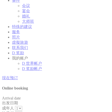
事件
会议
宴会
营销和广告类
婚礼
大师班
营销类Cookie将主要由第三方用于创建用户配置文件，以跟
特殊的建议
踪其在整个网络上的行为和习惯，以达到营销目的。
服务
照片
虛擬旅遊
广告用户数据
联系我们
D 奖励
同意向 Google 发送与广告相关的用户数据。
我的账户
D 世界帐户
D 奖励帐户
个性化广告
现在预订
同意第三方进行个性化广告
Online booking
确认选择
收起详细信息
Arrival date
出发日期
成年人