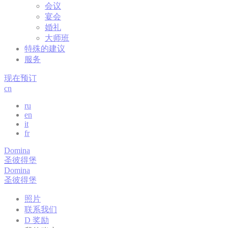
consent on Cookies
7
fb_cookie_law_gdpr
Cookie
会议
and consent
天
Consent
宴会
Identifier.
婚礼
Remember user's
D-edge
大师班
consent on Cookies
会
_deCookiesConsentID
Cookie
特殊的建议
and consent
话
Consent
Identifier.
服务
Remember user's
D-edge
现在预订
consent on Cookies
会
fb_cookie_law_consent
Cookie
cn
and consent
话
Consent
Identifier.
ru
Remember user's
en
D-edge
consent on Cookies
会
it
_deCookiesConsentDeleteKey
Cookie
and consent
话
Consent
fr
Identifier.
Domina
Remember user's
D-edge
圣彼得堡
consent on Cookies
会
_deCountryResp
Cookie
and consent
话
Domina
Consent
Identifier.
圣彼得堡
Remember user's
D-edge
照片
consent on Cookies
会
_deCookiesConsent
Cookie
and consent
话
联系我们
Consent
Identifier.
D 奖励