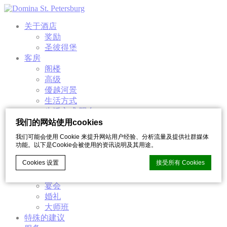
关于酒店
奖励
圣彼得堡
客房
阁楼
高级
優越河景
生活方式
生活方式 陽台
奢侈
我们的网站使用cookies
豪华房间
我们可能会使用 Cookie 来提升网站用户经验、分析流量及提供社群媒体
餐厅及酒吧
功能。以下是Cookie会被使用的资讯说明及其用途。
诺夫Nove酒吧
Cookies 设置
接受所有 Cookies
事件
会议
宴会
婚礼
d-edge Macaron CMP的Cookie声明。最后更新：2022-11-28。
大师班
什么是cookie？
特殊的建议