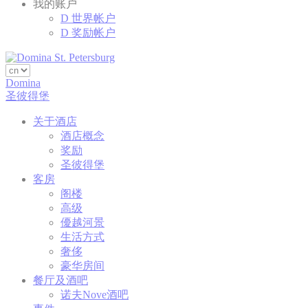
我的账户
D 世界帐户
D 奖励帐户
统计类
此类Cookie用于收集有关导航路径的用户信息，最终目标是
以汇总的方式分析统计信息，以改进网站
Domina
圣彼得堡
持
续
名称
提供者
目的
时
关于酒店
间
酒店概念
Google Analytics allows user
24
奖励
Google
_gid
tracking to enhance the website
小
圣彼得堡
Analytics
performance and experience
时
客房
Google Analytics allows user
阁楼
Google
2
_ga
tracking to enhance the website
高级
Analytics
年
performance and experience
優越河景
Google Analytics allows user
生活方式
Google
2
_ga
tracking to enhance the website
奢侈
Analytics
年
performance and experience
豪华房间
Google Analytics allows user
24
餐厅及酒吧
Google
_gid
tracking to enhance the website
小
Analytics
诺夫Nove酒吧
performance and experience
时