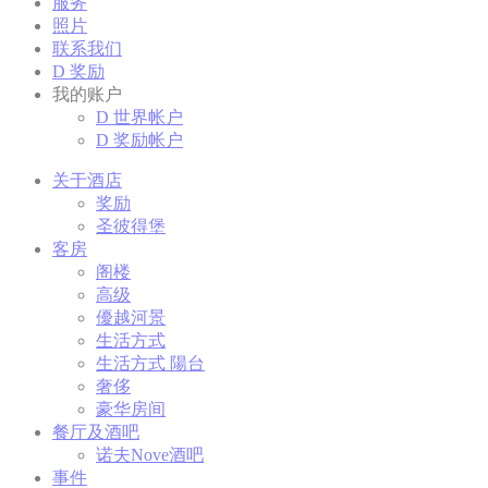
服务
Cookie 是網站用來增強用戶體驗的少量文本信息。 接受所有
cookie 或選擇您要允許的類別
照片
联系我们
Cookie政策
D 奖励
我的账户
D 世界帐户
必要类
D 奖励帐户
必要类cookie使网站正常运行，实现专用区域登录或网站导
关于酒店
航等基本功能
奖励
没有这种类型的cookie。
圣彼得堡
客房
阁楼
偏好类
高级
優越河景
偏好类cookie允许保存用户的偏好用于下次访问。例如可以
生活方式
保留用户语言。
生活方式 陽台
奢侈
持
续
豪华房间
名称
提供者
目的
时
餐厅及酒吧
间
诺夫Nove酒吧
Remember user's
事件
D-edge