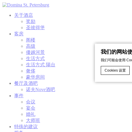
关于酒店
奖励
圣彼得堡
客房
阁楼
高级
我们的网站使用
優越河景
生活方式
我们可能会使用 C
生活方式 陽台
Cookies 设置
奢侈
豪华房间
餐厅及酒吧
诺夫Nove酒吧
d-edge Macaro
事件
什么是cook
会议
Cookie 是
宴会
婚礼
Cookie政策
大师班
特殊的建议