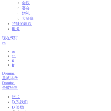
_deCountryR
会议
宴会
_deCookiesC
婚礼
大师班
特殊的建议
服务
统计
现在预订
此类Cooki
cn
ru
名称
提
en
it
Googl
_gid
fr
Analyti
Domina
Googl
_ga
圣彼得堡
Analyti
Domina
Googl
_ga
圣彼得堡
Analyti
照片
Googl
_gid
Analyti
联系我们
D 奖励