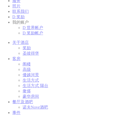
服务
必要
照片
联系我们
必要类cook
D 奖励
没有这种类型的c
我的账户
D 世界帐户
D 奖励帐户
偏好
关于酒店
偏好类cook
奖励
圣彼得堡
客房
阁楼
fb_cookie_la
高级
優越河景
生活方式
_deCookiesC
生活方式 陽台
奢侈
fb_cookie_la
豪华房间
餐厅及酒吧
_deCookiesC
诺夫Nove酒吧
事件