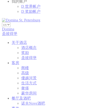
我的账户
D 世界帐户
营销
D 奖励帐户
营销类Cook
Domina
广告
圣彼得堡
同意向 Goog
关于酒店
酒店概念
奖励
圣彼得堡
个性
客房
同意第三方进行
阁楼
高级
優越河景
确认选择
生活方式
奢侈
豪华房间
餐厅及酒吧
诺夫Nove酒吧