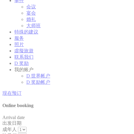
事件
会议
宴会
婚礼
大师班
特殊的建议
服务
照片
虛擬旅遊
联系我们
D 奖励
我的账户
D 世界帐户
D 奖励帐户
现在预订
Online booking
Arrival date
出发日期
成年人