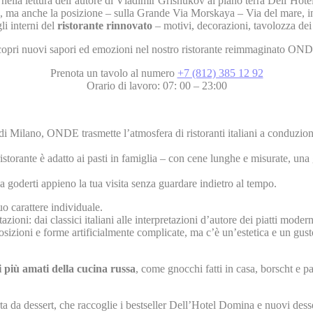
nella lettura dell’autore di Vladimir Grishukov al piano terra Dell’Hot
na, ma anche la posizione – sulla Grande Via Morskaya – Via del mare, i
li interni del
ristorante rinnovato
– motivi, decorazioni, tavolozza dei 
opri nuovi sapori ed emozioni nel nostro ristorante reimmaginato ON
Prenota un tavolo al numero
+7 (812) 385 12 92
Orario di lavoro: 07: 00 – 23:00
 di Milano, ONDE trasmette l’atmosfera di ristoranti italiani a conduzi
 ristorante è adatto ai pasti in famiglia – con cene lunghe e misurate, u
 goderti appieno la tua visita senza guardare indietro al tempo.
suo carattere individuale.
tazioni: dai classici italiani alle interpretazioni d’autore dei piatti mo
sizioni e forme artificialmente complicate, ma c’è un’estetica e un gust
i più amati della cucina russa
, come gnocchi fatti in casa, borscht e pa
ta da dessert, che raccoglie i bestseller Dell’Hotel Domina e nuovi desse