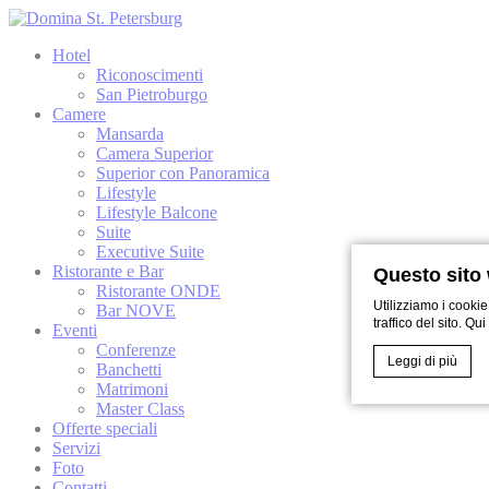
Hotel
Riconoscimenti
San Pietroburgo
Camere
Mansarda
Camera Superior
Superior con Panoramica
Lifestyle
Lifestyle Balcone
Suite
Executive Suite
Ristorante e Bar
Questo sito 
Ristorante ONDE
Utilizziamo i cookie
Bar NOVE
traffico del sito. Qu
Eventi
Conferenze
Leggi di più
Banchetti
Matrimoni
Master Class
Offerte speciali
Cookie Declaratio
Servizi
Cosa sono 
Foto
Contatti