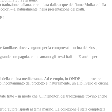
el Domina St. Petersburg.
n traduzione italiana, circondata dalle acque del fiume Moika e della
colori – e, naturalmente, nella presentazione dei piatti.
DE!
one familiare, dove vengono per la comprovata cucina deliziosa,
na grande compagnia, come amano gli stessi italiani. E anche per
derni della cucina mediterranea. Ad esempio, in ONDE puoi trovare il
o incontaminato del prodotto e, naturalmente, un alto livello di cucina
tate fritte – in modo che gli intenditori del tradizionale trovino anche
rt d’autore ispirati al tema marino. La collezione è stata completata