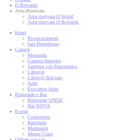
I cookie sono pi
D Rewards
per l'utente. Pu
Area Riservata
Gestione dei C
Area riservata D World
Area riservata D Rewards
Hotel
Nece
Riconoscimenti
San Pietroburgo
I cookie necess
Camere
l'accesso alle a
Mansarda
Camera Superior
Non ci sono coo
Superior con Panoramica
Lifestyle
Lifestyle Balcone
Suite
Pref
Executive Suite
Ristorante e Bar
I cookie di pre
Ristorante ONDE
potremmo salvar
Bar NOVE
Eventi
N
Conferenze
Banchetti
fb_cookie_la
Matrimoni
Master Class
Offerte speciali