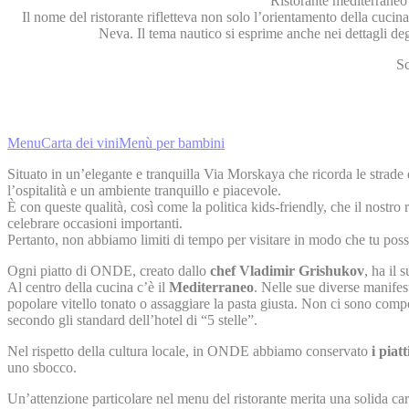
Ristorante mediterraneo 
Il nome del ristorante rifletteva non solo l’orientamento della cuci
Neva. Il tema nautico si esprime anche nei dettagli deg
Sc
Menu
Carta dei vini
Menù per bambini
Situato in un’elegante e tranquilla Via Morskaya che ricorda le strade
l’ospitalità e un ambiente tranquillo e piacevole.
È con queste qualità, così come la politica kids-friendly, che il nostro
celebrare occasioni importanti.
Pertanto, non abbiamo limiti di tempo per visitare in modo che tu possa
Ogni piatto di ONDE, creato dallo
chef Vladimir Grishukov
, ha il 
Al centro della cucina c’è il
Mediterraneo
. Nelle sue diverse manifes
popolare vitello tonato o assaggiare la pasta giusta. Non ci sono compo
secondo gli standard dell’hotel di “5 stelle”.
Nel rispetto della cultura locale, in ONDE abbiamo conservato
i
piatt
uno sbocco.
Un’attenzione particolare nel menu del ristorante merita una solida car