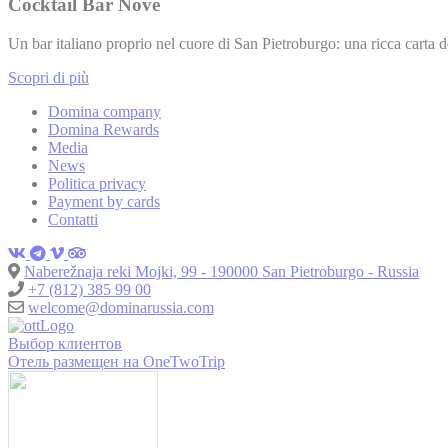
Cocktail Bar Nove
Un bar italiano proprio nel cuore di San Pietroburgo: una ricca carta d
Scopri di più
Domina company
Domina Rewards
Media
News
Politica privacy
Payment by cards
Contatti
Naberežnaja reki Mojki, 99 - 190000 San Pietroburgo - Russia
+7 (812) 385 99 00
welcome@dominarussia.com
Выбор клиентов
Отель размещен на OneTwoTrip