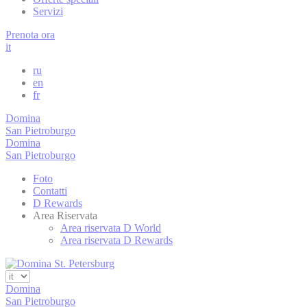
Servizi
_deCookiesC
Prenota ora
it
fb_cookie_la
ru
en
fr
_deCookiesC
Domina
San Pietroburgo
_deCountryR
Domina
San Pietroburgo
Foto
_deCookiesC
Contatti
D Rewards
Area Riservata
Area riservata D World
Area riservata D Rewards
Stati
I cookie statisti
maniera aggrega
Domina
San Pietroburgo
Nome
Pro