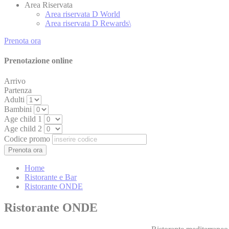
Area Riservata
Area riservata D World
Annun
Area riservata D Rewards\
Fornire il conse
Prenota ora
Prenotazione online
Conferma Se
Arrivo
Partenza
Adulti
Bambini
Age child 1
Age child 2
Codice promo
Home
Ristorante e Bar
Ristorante ONDE
Ristorante ONDE