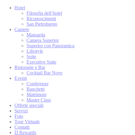
Hotel
Goog
_gid
Analy
Filosofia dell’hotel
Riconoscimenti
Goog
San Pietroburgo
_ga
Analy
Camere
Mansarda
Goog
_ga
Camera Superior
Analy
Superior con Panoramica
Goog
Lifestyle
_gid
Analy
Suite
Executive Suite
Ristorante e Bar
Cocktail Bar Nove
Marke
Eventi
Conferenze
I cookie di mark
Banchetti
dell'utente in 
Matrimoni
Master Class
Offerte speciali
Servizi
Dati 
Foto
Tour Virtuale
Fornire il consen
Contatti
D Rewards