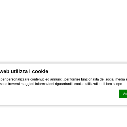
web utilizza i cookie
 per personalizzare contenuti ed annunci, per fornire funzionalità dei social media e
i sotto troverai maggiori informazioni riguardanti i cookie utilizzati ed il loro scopo.
Ac
n generata dal
CMP Macaron d-edge
. Ultimo aggiornamento: 2022-11-28.
i cookies?