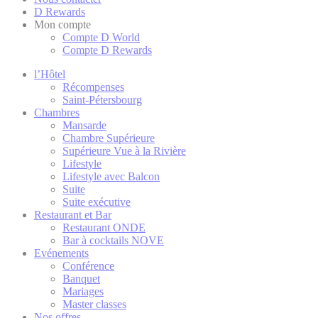
D Rewards
relative aux co
Mon compte
Compte D World
Compte D Rewards
Néce
l’Hôtel
Récompenses
Les cookies néc
fonctionnalités
Saint-Pétersbourg
Chambres
Il n'y a pas de
Mansarde
Chambre Supérieure
Supérieure Vue à la Rivière
Lifestyle
Préf
Lifestyle avec Balcon
Suite
Les cookies de 
Suite exécutive
exemple, ils pou
Restaurant et Bar
Restaurant ONDE
Bar à cocktails NOVE
Evénements
fb_cookie_la
Conférence
Banquet
_deCookiesC
Mariages
Master classes
Nos offres