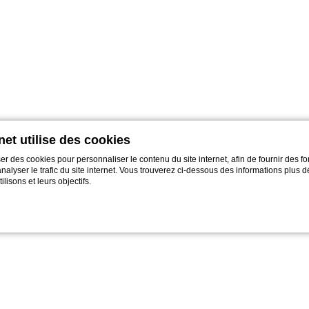
rnet utilise des cookies
er des cookies pour personnaliser le contenu du site internet, afin de fournir des fo
alyser le trafic du site internet. Vous trouverez ci-dessous des informations plus dé
lisons et leurs objectifs.
okie par
d-edge Macaron CMP
. Dernière mise à jour: 2022-11-28.
es cookies?
 de petits morceaux d'informations textuelles qui sont utilisés par le site internet 
lisateur. Acceptez tous les cookies ou choisissez les catégories que vous souhaitez 