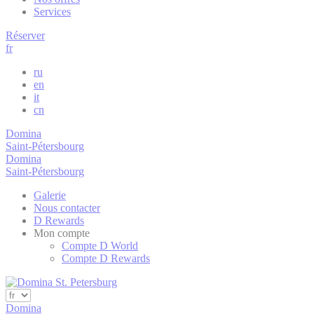
fb_cookie_la
Services
Réserver
_deCookiesC
fr
_deCountryR
ru
en
it
_deCookiesC
cn
Domina
Saint-Pétersbourg
Stati
Domina
Saint-Pétersbourg
Les cookies de c
Galerie
dans le but d'an
Nous contacter
D Rewards
Nom
Fourn
Mon compte
Googl
Compte D World
_gid
Analyt
Compte D Rewards
Googl
_ga
Analyt
Googl
Domina
_ga