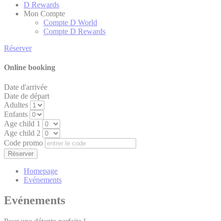
D Rewards
Mon Compte
Compte D World
Compte D Rewards
Réserver
Online booking
Date d'arrivée
Date de départ
Adultes
Enfants
Age child 1
Age child 2
Code promo
Homepage
Evénements
Evénements