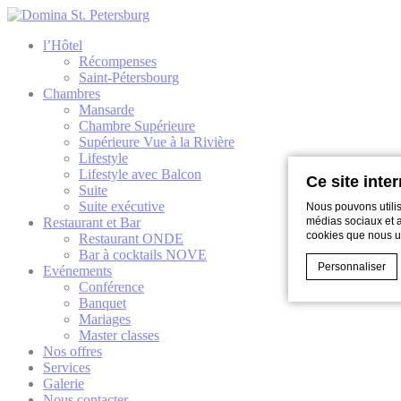
l’Hôtel
Récompenses
Saint-Pétersbourg
Chambres
Mansarde
Chambre Supérieure
Supérieure Vue à la Rivière
Lifestyle
Lifestyle avec Balcon
Ce site inte
Suite
Suite exécutive
Nous pouvons utilis
Restaurant et Bar
médias sociaux et an
cookies que nous uti
Restaurant ONDE
Bar à cocktails NOVE
Personnaliser
Evénements
Conférence
Banquet
Mariages
Déclaration de co
Master classes
Que sont l
Nos offres
Services
Les cookies sont
Galerie
l'expérience uti
Nous contacter