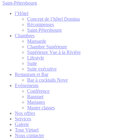
Analyt
Saint-Pétersbourg
Googl
_gid
l’Hôtel
Analyt
Concept de l’hôtel Domina
Récompenses
Saint-Pétersbourg
Chambres
Marke
Mansarde
Chambre Supérieure
Les cookies mark
Supérieure Vue à la Rivière
son comportemen
Lifestyle
Suite
Suite exécutive
Restaurant et Bar
Donné
Bar à cocktails Nove
Evénements
Donnez votre co
Conférence
Banquet
Mariages
Master classes
Anno
Nos offres
Services
Donner le conse
Galerie
Tour Virtuel
Nous contacter
Confirmer la 