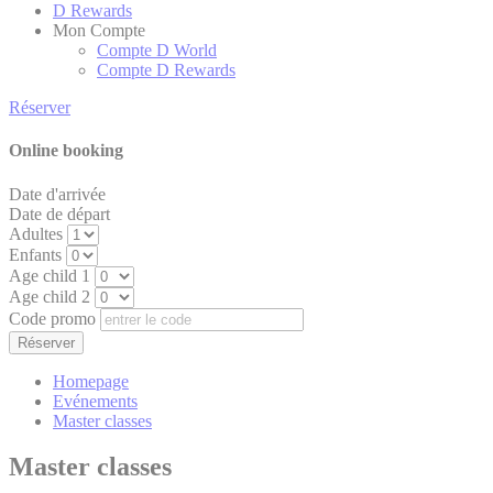
D Rewards
Google Analytics allows
Mon Compte
user tracking to
Google
Compte D World
_ga
enhance the website
2 ans
Analytics
performance and
Compte D Rewards
experience
Réserver
Google Analytics allows
user tracking to
Google
24
Online booking
_gid
enhance the website
Analytics
heures
performance and
experience
Date d'arrivée
Date de départ
Adultes
Enfants
Marketing et publicités
Age child 1
Age child 2
Les cookies marketing seront principalement utilisés par
Code promo
des tiers pour créer un profil d'utilisateur afin de suivre son
comportement et ses habitudes sur le Web à des fins de
marketing.
Homepage
Evénements
Master classes
Données des utilisateurs publicitaires
Master classes
Donnez votre consentement pour l'envoi de données