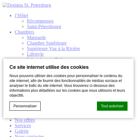
l’Hôtel
Récompenses
Saint-Pétersbourg
Chambres
Mansarde
Chambre Supérieure
Supérieure Vue à la Rivière
Lifestyle
Lifestyle avec Balcon
Suite
Ce site internet utilise des cookies
Suite exécutive
Restaurant et Bar
Nous pouvons utiliser des cookies pour personnaliser le contenu du
site internet, afin de fournir des fonctionnalités de médias sociaux et
Restaurant ONDE
analyser le trafic du site internet. Vous trouverez ci-dessous des
Bar à cocktails NOVE
informations plus détaillées sur les cookies que nous utilisons et leurs
Evénements
objectifs.
Conférence
Banquet
Personnaliser
Tout autoriser
Mariages
Master classes
Nos offres
Services
Déclaration de cookie par
d-edge Macaron CMP
. Dernière mise à
Galerie
jour: 2022-11-28.
Nous contacter