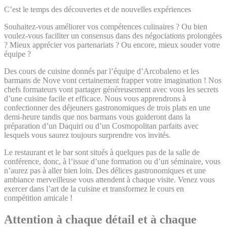
utilisateur liées à la publicité à Google.
C’est le temps des découvertes et de nouvelles expériences
Souhaitez-vous améliorer vos compétences culinaires ? Ou bien
voulez-vous faciliter un consensus dans des négociations prolongées
Annonces personnalisées
? Mieux apprécier vos partenariats ? Ou encore, mieux souder votre
équipe ?
Donner le consentement à des tiers pour la publicité
personnalisée
Des cours de cuisine donnés par l’équipe d’Arcobaleno et les
barmans de Nove vont certainement frapper votre imagination ! Nos
chefs formateurs vont partager généreusement avec vous les secrets
Confirmer la sélection
Moins de détails
d’une cuisine facile et efficace. Nous vous apprendrons à
confectionner des déjeuners gastronomiques de trois plats en une
demi-heure tandis que nos barmans vous guideront dans la
préparation d’un Daquiri ou d’un Cosmopolitan parfaits avec
lesquels vous saurez toujours surprendre vos invités.
Le restaurant et le bar sont situés à quelques pas de la salle de
conférence, donc, à l’issue d’une formation ou d’un séminaire, vous
n’aurez pas à aller bien loin. Des délices gastronomiques et une
ambiance merveilleuse vous attendent à chaque visite. Venez vous
exercer dans l’art de la cuisine et transformez le cours en
compétition amicale !
Attention à chaque détail et à chaque