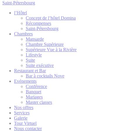
Remember user's
Saint-Pétersbourg
D-edge
consent on Cookies
_deCookiesConsent
Cookie
and consent
Consent
l’Hôtel
Identifier.
Concept de l’hôtel Domina
Récompenses
Saint-Pétersbourg
Chambres
Statistiques
Mansarde
Chambre Supérieure
Les cookies de ce type sont utilisés pour collecter des
Supérieure Vue à la Rivière
informations sur le parcours de navigation de l'utilisateur
Lifestyle
dans le but d'analyser les statistiques de manière agrégée
Suite
afin d'améliorer le site internet.
Suite exécutive
Restaurant et Bar
Nom
Fournisseur
Objectif
Durée
Bar à cocktails Nove
Google Analytics allows
Evénements
user tracking to
Conférence
Google
24
_gid
enhance the website
Banquet
Analytics
heures
performance and
Mariages
experience
Master classes
Nos offres
Google Analytics allows
user tracking to
Services
Google
_ga
enhance the website
2 ans
Galerie
Analytics
performance and
Tour Virtuel
experience
Nous contacter