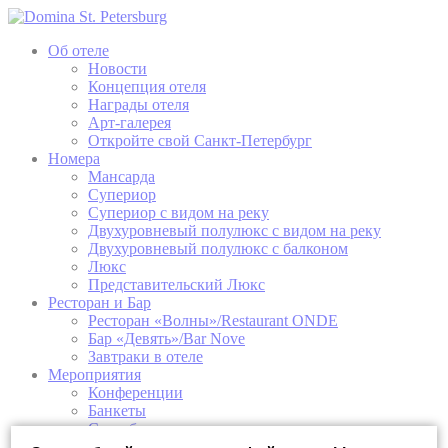
Об отеле
Новости
Концепция отеля
Награды отеля
Арт-галерея
Откройте свой Санкт-Петербург
Номера
Мансарда
Супериор
Супериор с видом на реку
Двухуровневый полулюкс с видом на реку
Двухуровневый полулюкс с балконом
Люкс
Представительский Люкс
Ресторан и Бар
Ресторан «Волны»/Restaurant ONDE
Бар «Девять»/Bar Nove
Завтраки в отеле
Мероприятия
Конференции
Банкеты
Свадьба в отеле
Мастер-классы