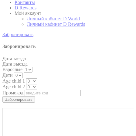
Контакты
Analytics
website
performance and
D Rewards
experience
Мой аккаунт
Личный кабинет D World
Личный кабинет D Rewards
Забронировать
Маркетинг и реклама
Маркетинговые файлы cookie будут использоваться в
Забронировать
основном третьими сторонами для создания профиля
пользователя, чтобы отслеживать его поведение и
Дата заезда
привычки в Интернете в маркетинговых целях.
Дата выезда
Взрослые
Дети
Age child 1
Пользовательские данные рекламы
Age child 2
Дать согласие на отправку пользовательских данных,
Промокод
связанных с рекламой, в Google.
Персонализированная реклама
Предоставить согласие третьим лицам на
персонализированную рекламу