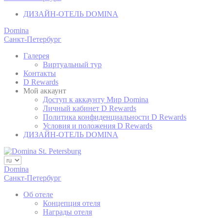
Remember user's
D-edge
ДИЗАЙН-ОТЕЛЬ DOMINA
consent on Cookies
fb_cookie_law_consent
Cookie
and consent
Consent
Domina
Identifier.
Санкт-Петербург
Remember user's
D-edge
consent on Cookies
Галерея
_deCookiesConsentDeleteKey
Cookie
and consent
Виртуальный тур
Consent
Identifier.
Контакты
D Rewards
Remember user's
D-edge
Мой аккаунт
consent on Cookies
_deCountryResp
Cookie
Доступ к аккаунту Мир Domina
and consent
Consent
Личный кабинет D Rewards
Identifier.
Политика конфиденциальности D Rewards
Remember user's
Условия и положения D Rewards
D-edge
consent on Cookies
ДИЗАЙН-ОТЕЛЬ DOMINA
_deCookiesConsent
Cookie
and consent
Consent
Identifier.
Domina
Санкт-Петербург
статистика
Об отеле
Такие файлы cookie используются для сбора
Концепция отеля
информации пользователей о пути навигации с
Награды отеля
конечной целью для агрегированного анализа