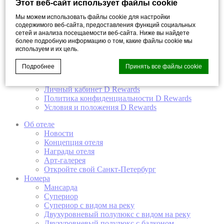
Этот веб-сайт использует файлы cookie
Съёмка в отеле
Акции
Мы можем использовать файлы cookie для настройки
содержимого веб-сайта, предоставления функций социальных
Услуги
сетей и анализа посещаемости веб-сайта. Ниже вы найдете
Галерея
более подробную информацию о том, какие файлы cookie мы
Виртуальный тур
используем и их цель.
Контакты
D Rewards
Подробнее
Принять все файлы cookie
Мой аккаунт
Доступ к аккаунту Мир Domina
Личный кабинет D Rewards
Политика конфиденциальности D Rewards
Cookie Declaration by
d-edge Macaron CMP
. Last update: 2022-11-
Условия и положения D Rewards
28.
Об отеле
Что такое куки?
Новости
Файлы cookie - это небольшие фрагменты текстовой
Концепция отеля
информации, которые используются веб-сайтом для
Награды отеля
улучшения взаимодействия с пользователем. Примите
Арт-галерея
все файлы cookie или выберите, какие категории вы
Откройте свой Санкт-Петербург
хотите разрешить.
Номера
Мансарда
политика в отношении файлов cookie
Супериор
Супериор с видом на реку
Двухуровневый полулюкс с видом на реку
Нужно
Двухуровневый полулюкс с балконом