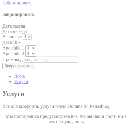
Забронировать
пользователя, чтобы отслеживать его поведение и
привычки в Интернете в маркетинговых целях.
Забронировать
Дата заезда
Пользовательские данные рекламы
Дата выезда
Взрослые
Дать согласие на отправку пользовательских данных,
Дети
связанных с рекламой, в Google.
Age child 1
Age child 2
Промокод
Персонализированная реклама
Предоставить согласие третьим лицам на
Дома
персонализированную рекламу
Услуги
Услуги
Подтвердить выбор
меньше инфо
Все для комфорта: услуги отеля Domina St. Petersburg
Мы постарались предусмотреть все, чтобы наши гости ни в
чем не нуждались.