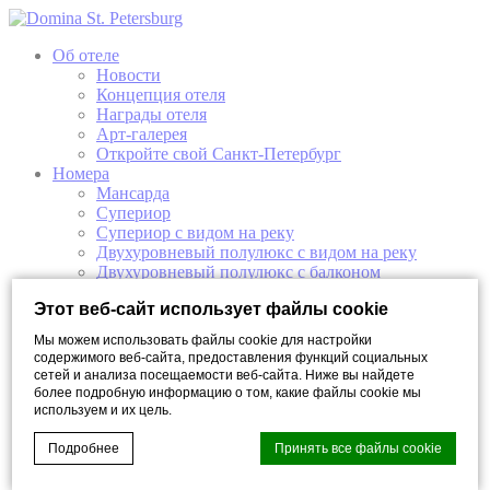
Об отеле
Новости
Концепция отеля
Награды отеля
Арт-галерея
Откройте свой Санкт-Петербург
Номера
Мансарда
Супериор
Супериор с видом на реку
Двухуровневый полулюкс с видом на реку
Двухуровневый полулюкс с балконом
Люкс
Этот веб-сайт использует файлы cookie
Представительский Люкс
Ресторан и Бар
Мы можем использовать файлы cookie для настройки
Ресторан «Волны»/Restaurant ONDE
содержимого веб-сайта, предоставления функций социальных
Бар «Девять»/Bar Nove
сетей и анализа посещаемости веб-сайта. Ниже вы найдете
Завтраки в отеле
более подробную информацию о том, какие файлы cookie мы
Мероприятия
используем и их цель.
Конференции
Банкеты
Подробнее
Принять все файлы cookie
Свадьба в отеле
Мастер-классы