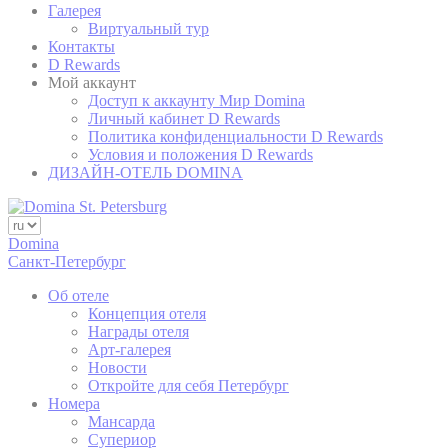
Remember user's
Галерея
D-edge
consent on Cookies
_deCountryResp
Cookie
Виртуальный тур
and consent
Consent
Контакты
Identifier.
D Rewards
Remember user's
Мой аккаунт
D-edge
consent on Cookies
Доступ к аккаунту Мир Domina
_deCookiesConsent
Cookie
and consent
Личный кабинет D Rewards
Consent
Identifier.
Политика конфиденциальности D Rewards
Условия и положения D Rewards
ДИЗАЙН-ОТЕЛЬ DOMINA
статистика
Такие файлы cookie используются для сбора
Domina
информации пользователей о пути навигации с
Санкт-Петербург
конечной целью для агрегированного анализа
статистики для улучшения веб-сайта.
Об отеле
Концепция отеля
Имя
Провайдер
Цель
продолжительность
Награды отеля
Арт-галерея
Google Analytics
Новости
allows user tracking
Откройте для себя Петербург
Google
to enhance the
_gid
24 часов
Analytics
website
Номера
performance and
Мансарда
experience
Супериор