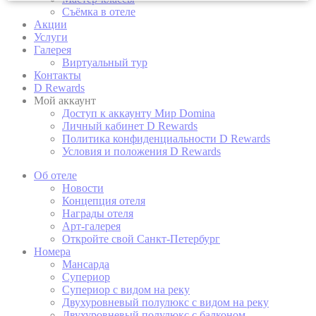
Съёмка в отеле
Акции
Cookie Declaration by
d-edge Macaron CMP
. Last update: 2022-11-
Услуги
28.
Галерея
Что такое куки?
Виртуальный тур
Контакты
Файлы cookie - это небольшие фрагменты текстовой
D Rewards
информации, которые используются веб-сайтом для
Мой аккаунт
улучшения взаимодействия с пользователем. Примите
все файлы cookie или выберите, какие категории вы
Доступ к аккаунту Мир Domina
хотите разрешить.
Личный кабинет D Rewards
Политика конфиденциальности D Rewards
политика в отношении файлов cookie
Условия и положения D Rewards
Об отеле
Новости
Нужно
Концепция отеля
Награды отеля
Необходимые файлы cookie позволяют веб-сайту вести
Арт-галерея
себя должным образом, обеспечивая основные
Откройте свой Санкт-Петербург
функции, такие как вход в личный кабинет или
навигацию по сайту.
Номера
Мансарда
Таких файлов cookie нет.
Супериор
Супериор с видом на реку
Двухуровневый полулюкс с видом на реку
Двухуровневый полулюкс с балконом