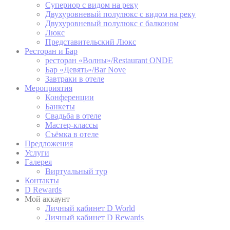
Супериор с видом на реку
Google Analytics
Двухуровневый полулюкс с видом на реку
allows user tracking
Двухуровневый полулюкс с балконом
Google
to enhance the
_ga
2 лет
Люкс
Analytics
website
performance and
Представительский Люкс
experience
Ресторан и Бар
ресторан «Волны»/Restaurant ONDE
Google Analytics
Бар «Девять»/Bar Nove
allows user tracking
Завтраки в отеле
Google
to enhance the
_ga
2 лет
Мероприятия
Analytics
website
Конференции
performance and
experience
Банкеты
Свадьба в отеле
Google Analytics
Мастер-классы
allows user tracking
Съёмка в отеле
Google
to enhance the
_gid
24 часов
Предложения
Analytics
website
Услуги
performance and
Галерея
experience
Виртуальный тур
Контакты
D Rewards
Мой аккаунт
Маркетинг и реклама
Личный кабинет D World
Личный кабинет D Rewards
Маркетинговые файлы cookie будут использоваться в
основном третьими сторонами для создания профиля