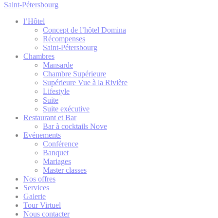
Saint-Pétersbourg
Remember user's
D-edge
consent on Cookies
_deCookiesConsent
Cookie
l’Hôtel
and consent
Consent
Concept de l’hôtel Domina
Identifier.
Récompenses
Saint-Pétersbourg
Chambres
Mansarde
Statistiques
Chambre Supérieure
Supérieure Vue à la Rivière
Les cookies de ce type sont utilisés pour collecter des
Lifestyle
informations sur le parcours de navigation de l'utilisateur
Suite
dans le but d'analyser les statistiques de manière agrégée
Suite exécutive
afin d'améliorer le site internet.
Restaurant et Bar
Bar à cocktails Nove
Nom
Fournisseur
Objectif
Durée
Evénements
Google Analytics allows
Conférence
user tracking to
Banquet
Google
24
_gid
enhance the website
Analytics
heures
Mariages
performance and
Master classes
experience
Nos offres
Google Analytics allows
Services
user tracking to
Galerie
Google
_ga
enhance the website
2 ans
Tour Virtuel
Analytics
performance and
Nous contacter
experience