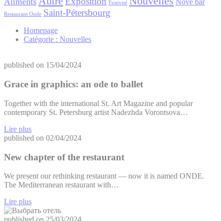
Autre
Nouvelles
Exposition
Aliments
Nové bar
Donnez votre consentement pour l'envoi de données
Festivité
utilisateur liées à la publicité à Google.
Saint-Pétersbourg
Restaurant Onde
Homepage
Catégorie :
Nouvelles
Annonces personnalisées
Donner le consentement à des tiers pour la publicité
published on
15/04/2024
personnalisée
Grace in graphics: an ode to ballet
Confirmer la sélection
Moins de détails
Together with the international St. Art Magazine and popular
contemporary St. Petersburg artist Nadezhda Vorontsova…
Lire plus
published on
02/04/2024
New chapter of the restaurant
We present our rethinking restaurant — now it is named ONDE.
The Mediterranean restaurant with…
Lire plus
published on
25/03/2024