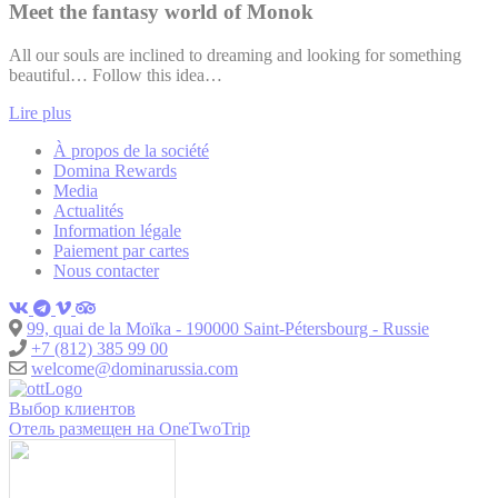
Meet the fantasy world of Monok
All our souls are inclined to dreaming and looking for something
beautiful… Follow this idea…
Lire plus
À propos de la société
Domina Rewards
Media
Actualités
Information légale
Paiement par cartes
Nous contacter
99, quai de la Moïka - 190000 Saint-Pétersbourg - Russie
+7 (812) 385 99 00
welcome@dominarussia.com
Выбор клиентов
Отель размещен на OneTwoTrip