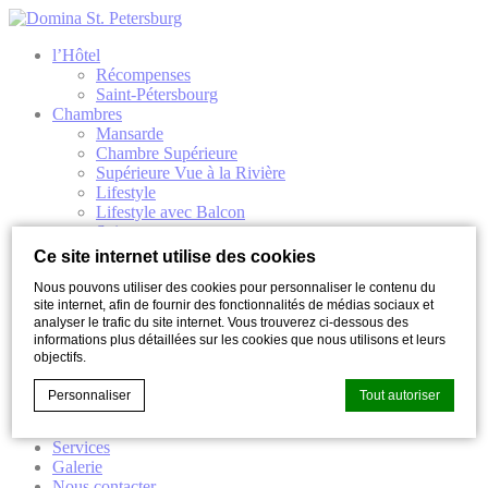
l’Hôtel
Récompenses
Saint-Pétersbourg
Chambres
Mansarde
Chambre Supérieure
Supérieure Vue à la Rivière
Lifestyle
Lifestyle avec Balcon
Suite
Suite exécutive
Ce site internet utilise des cookies
Restaurant et Bar
Nous pouvons utiliser des cookies pour personnaliser le contenu du
Restaurant ONDE
site internet, afin de fournir des fonctionnalités de médias sociaux et
Bar à cocktails NOVE
analyser le trafic du site internet. Vous trouverez ci-dessous des
Evénements
informations plus détaillées sur les cookies que nous utilisons et leurs
Conférence
objectifs.
Banquet
Mariages
Personnaliser
Tout autoriser
Master classes
Nos offres
Services
Galerie
Déclaration de cookie par
d-edge Macaron CMP
. Dernière mise à
Nous contacter