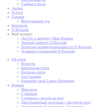
Съёмка в отеле
Cookie Declaration by
d-edge Macaron CMP
. Last update: 2022-11-
Акции
28.
Услуги
Галерея
Что такое куки?
Виртуальный тур
Файлы cookie - это небольшие фрагменты текстовой
Контакты
информации, которые используются веб-сайтом для
D Rewards
улучшения взаимодействия с пользователем. Примите
Мой аккаунт
все файлы cookie или выберите, какие категории вы
Доступ к аккаунту Мир Domina
хотите разрешить.
Личный кабинет D Rewards
политика в отношении файлов cookie
Политика конфиденциальности D Rewards
Условия и положения D Rewards
Об отеле
Нужно
Новости
Концепция отеля
Необходимые файлы cookie позволяют веб-сайту вести
Награды отеля
себя должным образом, обеспечивая основные
Арт-галерея
функции, такие как вход в личный кабинет или
Откройте свой Санкт-Петербург
навигацию по сайту.
Номера
Мансарда
Таких файлов cookie нет.
Супериор
Супериор с видом на реку
Двухуровневый полулюкс с видом на реку
предпочтения
Двухуровневый полулюкс с балконом