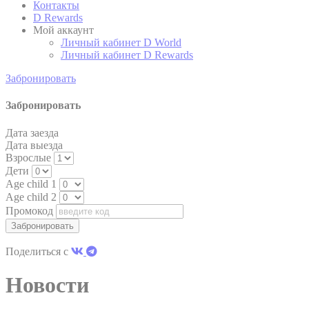
пользователя, чтобы отслеживать его поведение и
Контакты
привычки в Интернете в маркетинговых целях.
D Rewards
Мой аккаунт
Личный кабинет D World
Личный кабинет D Rewards
Пользовательские данные рекламы
Забронировать
Дать согласие на отправку пользовательских данных,
связанных с рекламой, в Google.
Забронировать
Дата заезда
Персонализированная реклама
Дата выезда
Взрослые
Предоставить согласие третьим лицам на
Дети
персонализированную рекламу
Age child 1
Age child 2
Промокод
Подтвердить выбор
меньше инфо
Поделиться с
Новости