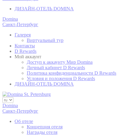
D-edge
consent on Cookies
_deCountryResp
Cookie
and consent
ДИЗАЙН-ОТЕЛЬ DOMINA
Consent
Identifier.
Domina
Remember user's
Санкт-Петербург
D-edge
consent on Cookies
_deCookiesConsent
Cookie
and consent
Consent
Галерея
Identifier.
Виртуальный тур
Контакты
D Rewards
Мой аккаунт
статистика
Доступ к аккаунту Мир Domina
Личный кабинет D Rewards
Такие файлы cookie используются для сбора
Политика конфиденциальности D Rewards
информации пользователей о пути навигации с
Условия и положения D Rewards
конечной целью для агрегированного анализа
ДИЗАЙН-ОТЕЛЬ DOMINA
статистики для улучшения веб-сайта.
Имя
Провайдер
Цель
продолжительность
Google Analytics
Domina
allows user tracking
Санкт-Петербург
Google
to enhance the
_gid
24 часов
Analytics
website
Об отеле
performance and
Концепция отеля
experience
Награды отеля