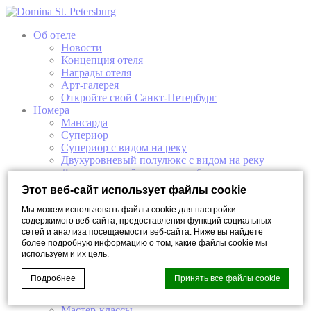
Об отеле
Новости
Концепция отеля
Награды отеля
Арт-галерея
Откройте свой Санкт-Петербург
Номера
Мансарда
Супериор
Супериор с видом на реку
Двухуровневый полулюкс с видом на реку
Двухуровневый полулюкс с балконом
Люкс
Этот веб-сайт использует файлы cookie
Представительский Люкс
Ресторан и Бар
Мы можем использовать файлы cookie для настройки
содержимого веб-сайта, предоставления функций социальных
Ресторан «Волны»/Restaurant ONDE
сетей и анализа посещаемости веб-сайта. Ниже вы найдете
Бар «Девять»/Bar Nove
более подробную информацию о том, какие файлы cookie мы
Завтраки в отеле
используем и их цель.
Мероприятия
Конференции
Подробнее
Принять все файлы cookie
Банкеты
Свадьба в отеле
Мастер-классы