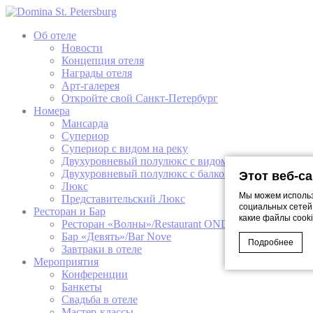
Об отеле
Новости
Концепция отеля
Награды отеля
Арт-галерея
Откройте свой Санкт-Петербург
Номера
Мансарда
Супериор
Супериор с видом на реку
Двухуровневый полулюкс с видом на реку
Двухуровневый полулюкс с балконом
Этот веб-с
Люкс
Мы можем использ
Представительский Люкс
социальных сетей
Ресторан и Бар
какие файлы cooki
Ресторан «Волны»/Restaurant ONDE
Бар «Девять»/Bar Nove
Подробнее
Завтраки в отеле
Мероприятия
Конференции
Банкеты
Cookie Declaratio
Свадьба в отеле
Что такое 
Мастер-классы