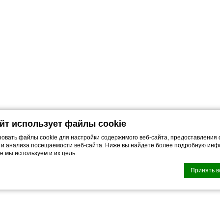
айт использует файлы cookie
овать файлы cookie для настройки содержимого веб-сайта, предоставления
 и анализа посещаемости веб-сайта. Ниже вы найдете более подробную инф
e мы используем и их цель.
Принять в
n by
d-edge Macaron CMP
. Last update: 2022-11-28.
куки?