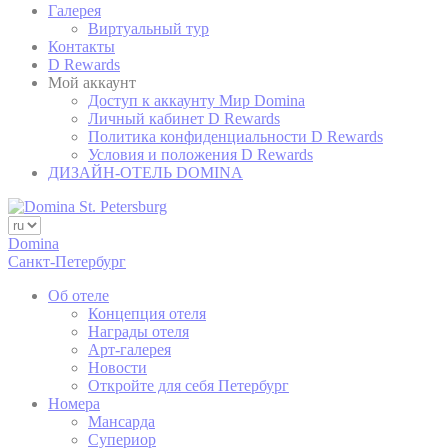
Галерея
Имя
Прова
Виртуальный тур
Контакты
Googl
D Rewards
_gid
Analyt
Мой аккаунт
Доступ к аккаунту Мир Domina
Googl
_ga
Личный кабинет D Rewards
Analyt
Политика конфиденциальности D Rewards
Googl
Условия и положения D Rewards
_ga
Analyt
ДИЗАЙН-ОТЕЛЬ DOMINA
Googl
_gid
Analyt
Domina
Санкт-Петербург
Марк
Об отеле
Концепция отеля
Маркетинговые
Награды отеля
профиля польз
Арт-галерея
Новости
Откройте для себя Петербург
Номера
Поль
Мансарда
Супериор
Дать согласие 