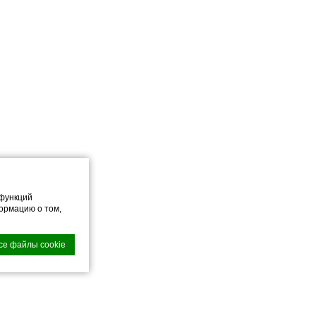
 функций
ормацию о том,
се файлы cookie