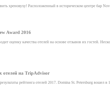
товить хреновуху! Pасположенный в историческом центре бар N
iew Award 2016
ит оценку качества отелей на основе отзывов их гостей. Неско
х отелей на TripAdvisor
зультаты рейтинга отелей 2017. Domina St. Petersburg вошел в 