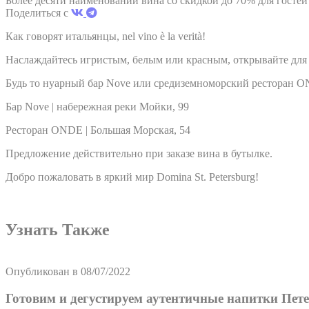
Более десяти наименований вина со скидкой до 70% для гостей о
Поделиться с
Как говорят итальянцы, nel vino è la verità!
Наслаждайтесь игристым, белым или красным, открывайте для с
Будь то нуарный бар Nove или средиземноморский ресторан ON
Бар Nove | набережная реки Мойки, 99
Ресторан ONDE | Большая Морская, 54
Предложение действительно при заказе вина в бутылке.
Добро пожаловать в яркий мир Domina St. Petersburg!
Узнать Также
Опубликован в
08/07/2022
Готовим и дегустируем аутентичные напитки Пет