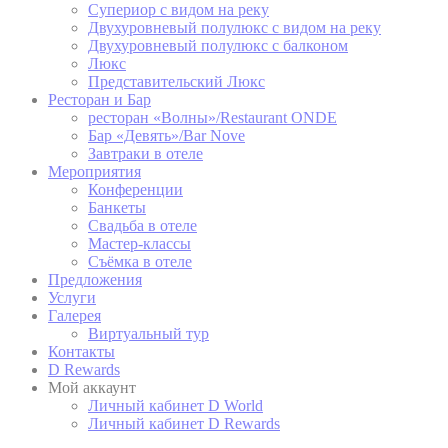
Супериор с видом на реку
Двухуровневый полулюкс с видом на реку
Двухуровневый полулюкс с балконом
Перс
Люкс
Представительский Люкс
Ресторан и Бар
Предоставить 
ресторан «Волны»/Restaurant ONDE
Бар «Девять»/Bar Nove
Завтраки в отеле
Подтвердит
Мероприятия
Конференции
Банкеты
Свадьба в отеле
Мастер-классы
Съёмка в отеле
Предложения
Услуги
Галерея
Виртуальный тур
Контакты
D Rewards
Мой аккаунт
Личный кабинет D World
Личный кабинет D Rewards