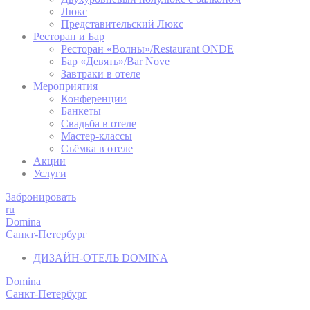
Люкс
Представительский Люкс
_deCookiesC
Ресторан и Бар
Ресторан «Волны»/Restaurant ONDE
Бар «Девять»/Bar Nove
Завтраки в отеле
fb_cookie_la
Мероприятия
Конференции
Банкеты
_deCookiesC
Свадьба в отеле
Мастер-классы
Съёмка в отеле
Акции
_deCountryR
Услуги
Забронировать
_deCookiesC
ru
Domina
Санкт-Петербург
ДИЗАЙН-ОТЕЛЬ DOMINA
стат
Domina
Такие файлы c
Санкт-Петербург
целью для агр