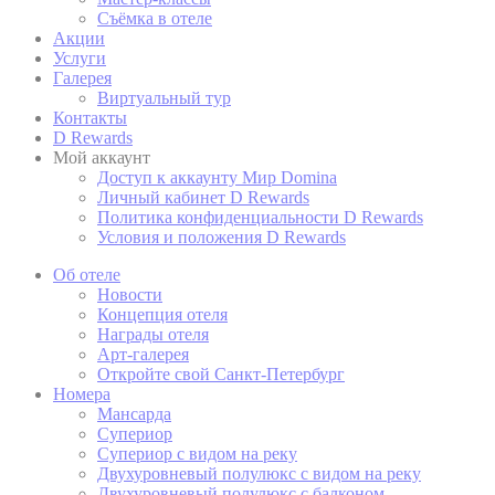
Съёмка в отеле
Файлы cookie 
Акции
улучшения вза
Услуги
вы хотите раз
Галерея
политика в от
Виртуальный тур
Контакты
D Rewards
Мой аккаунт
Нуж
Доступ к аккаунту Мир Domina
Личный кабинет D Rewards
Необходимые ф
Политика конфиденциальности D Rewards
функции, такие
Условия и положения D Rewards
Таких файлов 
Об отеле
Новости
Концепция отеля
пред
Награды отеля
Арт-галерея
Файлы cookie 
Откройте свой Санкт-Петербург
Например, они
Номера
Мансарда
Супериор
Супериор с видом на реку
Двухуровневый полулюкс с видом на реку
fb_cookie_la
Двухуровневый полулюкс с балконом