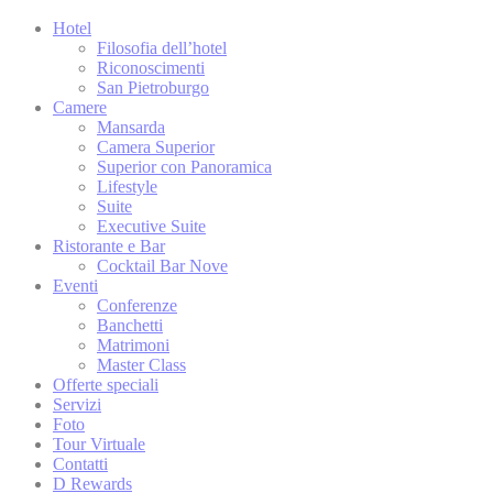
Hotel
Goog
_gid
Analy
Filosofia dell’hotel
Riconoscimenti
Goog
San Pietroburgo
_ga
Analy
Camere
Mansarda
Goog
_ga
Camera Superior
Analy
Superior con Panoramica
Goog
Lifestyle
_gid
Analy
Suite
Executive Suite
Ristorante e Bar
Cocktail Bar Nove
Marke
Eventi
Conferenze
I cookie di mark
Banchetti
dell'utente in 
Matrimoni
Master Class
Offerte speciali
Servizi
Dati 
Foto
Tour Virtuale
Fornire il consen
Contatti
D Rewards