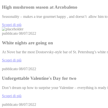
High mushroom season at Arcobaleno
Seasonality – makes a true gourmet happy , and doesn’t allow him t
Scopri di più
pubblicato
08/07/2022
White nights are going on
At Nove bar the most Dostoevsky-style bar of St. Petersburg’s white n
Scopri di più
pubblicato
08/07/2022
Unforgettable Valentine's Day for two
Don’t dream up how to surprise your Valentine – everything is ready f
Scopri di più
pubblicato
08/07/2022