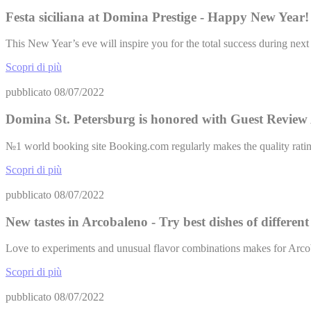
Festa siciliana at Domina Prestige - Happy New Year!
This New Year’s eve will inspire you for the total success during ne
Scopri di più
pubblicato
08/07/2022
Domina St. Petersburg is honored with Guest Revie
№1 world booking site Booking.com regularly makes the quality rating
Scopri di più
pubblicato
08/07/2022
New tastes in Arcobaleno - Try best dishes of different
Love to experiments and unusual flavor combinations makes for Arcoba
Scopri di più
pubblicato
08/07/2022