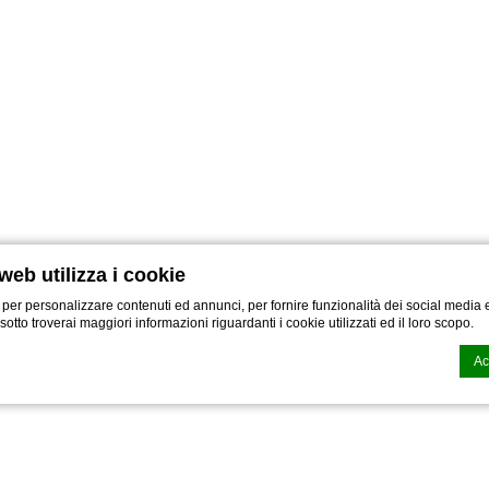
web utilizza i cookie
 per personalizzare contenuti ed annunci, per fornire funzionalità dei social media e
i sotto troverai maggiori informazioni riguardanti i cookie utilizzati ed il loro scopo.
Ac
n generata dal
CMP Macaron d-edge
. Ultimo aggiornamento: 2022-11-28.
i cookies?