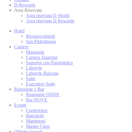
I cookie sono pi
D Rewards
per l'utente. Pu
Area Riservata
Gestione dei C
Area riservata D World
Area riservata D Rewards
Hotel
Nece
Riconoscimenti
San Pietroburgo
I cookie necess
Camere
l'accesso alle a
Mansarda
Camera Superior
Non ci sono coo
Superior con Panoramica
Lifestyle
Lifestyle Balcone
Suite
Pref
Executive Suite
Ristorante e Bar
I cookie di pre
Ristorante ONDE
potremmo salvar
Bar NOVE
Eventi
N
Conferenze
Banchetti
fb_cookie_la
Matrimoni
Master Class
Offerte speciali