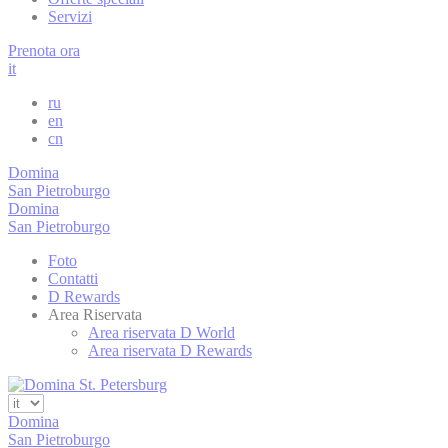
Servizi
_deCookiesC
Prenota ora
it
fb_cookie_la
ru
en
cn
_deCookiesC
Domina
San Pietroburgo
_deCountryR
Domina
San Pietroburgo
Foto
_deCookiesC
Contatti
D Rewards
Area Riservata
Area riservata D World
Area riservata D Rewards
Stati
I cookie statisti
maniera aggrega
Domina
San Pietroburgo
Nome
Pro