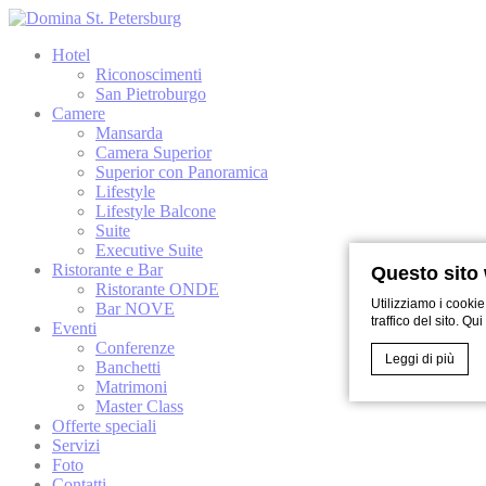
Hotel
Riconoscimenti
San Pietroburgo
Camere
Mansarda
Camera Superior
Superior con Panoramica
Lifestyle
Lifestyle Balcone
Suite
Executive Suite
Ristorante e Bar
Questo sito 
Ristorante ONDE
Utilizziamo i cookie
Bar NOVE
traffico del sito. Qu
Eventi
Conferenze
Leggi di più
Banchetti
Matrimoni
Master Class
Offerte speciali
Cookie Declaratio
Servizi
Cosa sono 
Foto
Contatti