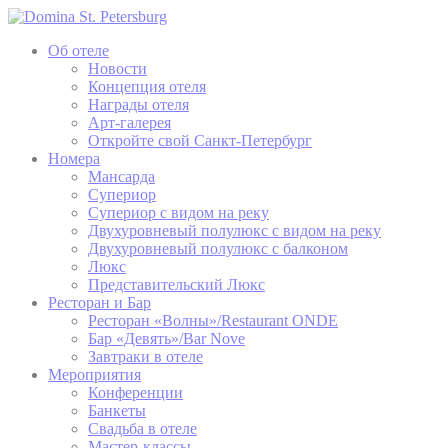
Об отеле
Новости
Концепция отеля
Награды отеля
Арт-галерея
Откройте свой Санкт-Петербург
Номера
Мансарда
Супериор
Супериор с видом на реку
Двухуровневый полулюкс с видом на реку
Двухуровневый полулюкс с балконом
Люкс
Представительский Люкс
Ресторан и Бар
Ресторан «Волны»/Restaurant ONDE
Бар «Девять»/Bar Nove
Завтраки в отеле
Мероприятия
Конференции
Банкеты
Свадьба в отеле
Мастер-классы