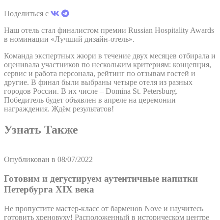
основном третьими сторонами для создания профиля
пользователя, чтобы отслеживать его поведение и
Поделиться с
привычки в Интернете в маркетинговых целях.
Наш отель стал финалистом премии Russian Hospitality Awards
в номинации «Лучший дизайн-отель».
Пользовательские данные рекламы
Команда экспертных жюри в течение двух месяцев отбирала и
оценивала участников по нескольким критериям: концепция,
Дать согласие на отправку пользовательских данных,
сервис и работа персонала, рейтинг по отзывам гостей и
связанных с рекламой, в Google.
другие. В финал были выбраны четыре отеля из разных
городов России. В их числе – Domina St. Petersburg.
Победитель будет объявлен в апреле на церемонии
награждения. Ждём результатов!
Персонализированная реклама
Узнать Также
Предоставить согласие третьим лицам на
персонализированную рекламу
Опубликован в
08/07/2022
Подтвердить выбор
меньше инфо
Готовим и дегустируем аутентичные напитки
Петербурга XIX века
Не пропустите мастер-класс от барменов Nove и научитесь
готовить хреновуху! Pасположенный в историческом центре