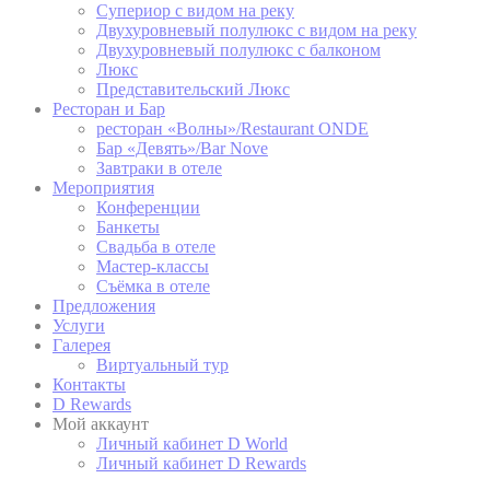
Супериор с видом на реку
Remember user's
D-edge
Двухуровневый полулюкс с видом на реку
consent on Cookies
_deCountryResp
Cookie
Двухуровневый полулюкс с балконом
and consent
Consent
Люкс
Identifier.
Представительский Люкс
Remember user's
Ресторан и Бар
D-edge
consent on Cookies
ресторан «Волны»/Restaurant ONDE
_deCookiesConsent
Cookie
and consent
Consent
Бар «Девять»/Bar Nove
Identifier.
Завтраки в отеле
Мероприятия
Конференции
Банкеты
статистика
Свадьба в отеле
Мастер-классы
Такие файлы cookie используются для сбора
Съёмка в отеле
информации пользователей о пути навигации с
Предложения
конечной целью для агрегированного анализа
Услуги
статистики для улучшения веб-сайта.
Галерея
Виртуальный тур
Имя
Провайдер
Цель
продолжительность
Контакты
Google Analytics
D Rewards
allows user tracking
Мой аккаунт
Google
to enhance the
Личный кабинет D World
_gid
24 часов
Analytics
website
Личный кабинет D Rewards
performance and
experience