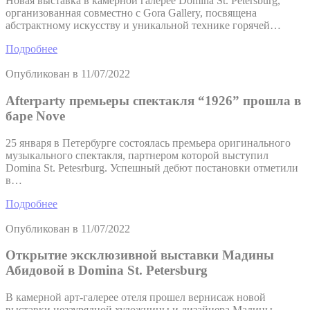
Новая выставка в камерной галерее Domina St. Petersburg,
организованная совместно с Gora Gallery, посвящена
абстрактному искусству и уникальной технике горячей…
Подробнее
Опубликован в
11/07/2022
Afterparty премьеры спектакля “1926” прошла в
баре Nove
25 января в Петербурге состоялась премьера оригинального
музыкального спектакля, партнером которой выступил
Domina St. Petesrburg. Успешный дебют постановки отметили
в…
Подробнее
Опубликован в
11/07/2022
Открытие эксклюзивной выставки Мадины
Абидовой в Domina St. Petersburg
В камерной арт-галерее отеля прошел вернисаж новой
выставки незаурядной художницы и дизайнера Мадины