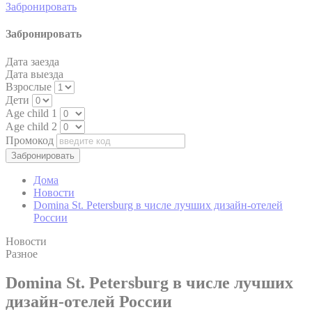
Забронировать
Google Analytics
allows user tracking
Забронировать
Google
to enhance the
_ga
2 лет
Analytics
website
Дата заезда
performance and
Дата выезда
experience
Взрослые
Google Analytics
Дети
allows user tracking
Age child 1
Google
to enhance the
_ga
2 лет
Age child 2
Analytics
website
Промокод
performance and
experience
Google Analytics
Дома
allows user tracking
Новости
Google
to enhance the
_gid
24 часов
Domina St. Petersburg в числе лучших дизайн-отелей
Analytics
website
России
performance and
experience
Новости
Разное
Domina St. Petersburg в числе лучших
Маркетинг и реклама
дизайн-отелей России
Маркетинговые файлы cookie будут использоваться в