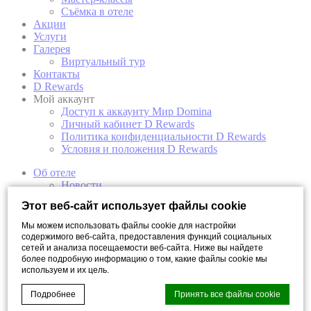
Съёмка в отеле
Акции
Услуги
Галерея
Виртуальный тур
Контакты
D Rewards
Мой аккаунт
Доступ к аккаунту Мир Domina
Личный кабинет D Rewards
Политика конфиденциальности D Rewards
Условия и положения D Rewards
Об отеле
Новости
Концепция отеля
Этот веб-сайт использует файлы cookie
Награды отеля
Арт-галерея
Мы можем использовать файлы cookie для настройки
Откройте свой Санкт-Петербург
содержимого веб-сайта, предоставления функций социальных
Номера
сетей и анализа посещаемости веб-сайта. Ниже вы найдете
более подробную информацию о том, какие файлы cookie мы
Мансарда
используем и их цель.
Супериор
Супериор с видом на реку
Подробнее
Принять все файлы cookie
Двухуровневый полулюкс с видом на реку
Двухуровневый полулюкс с балконом