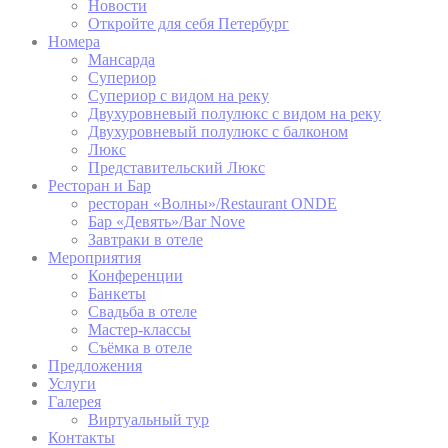
Новости
Remember user's
Откройте для себя Петербург
D-edge
consent on Cookies
_deCountryResp
Cookie
Номера
and consent
Consent
Мансарда
Identifier.
Супериор
Remember user's
Супериор с видом на реку
D-edge
consent on Cookies
Двухуровневый полулюкс с видом на реку
_deCookiesConsent
Cookie
and consent
Двухуровневый полулюкс с балконом
Consent
Identifier.
Люкс
Представительский Люкс
Ресторан и Бар
ресторан «Волны»/Restaurant ONDE
статистика
Бар «Девять»/Bar Nove
Завтраки в отеле
Такие файлы cookie используются для сбора
Мероприятия
информации пользователей о пути навигации с
Конференции
конечной целью для агрегированного анализа
Банкеты
статистики для улучшения веб-сайта.
Свадьба в отеле
Мастер-классы
Имя
Провайдер
Цель
продолжительность
Съёмка в отеле
Предложения
Google Analytics
Услуги
allows user tracking
Google
to enhance the
Галерея
_gid
24 часов
Analytics
website
Виртуальный тур
performance and
Контакты
experience