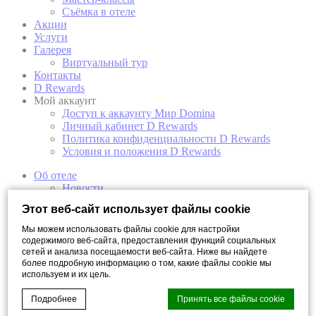
Съёмка в отеле
Акции
Услуги
Галерея
Виртуальный тур
Контакты
D Rewards
Мой аккаунт
Доступ к аккаунту Мир Domina
Личный кабинет D Rewards
Политика конфиденциальности D Rewards
Условия и положения D Rewards
Об отеле
Новости
Концепция отеля
Этот веб-сайт использует файлы cookie
Награды отеля
Арт-галерея
Мы можем использовать файлы cookie для настройки
Откройте свой Санкт-Петербург
содержимого веб-сайта, предоставления функций социальных
Номера
сетей и анализа посещаемости веб-сайта. Ниже вы найдете
более подробную информацию о том, какие файлы cookie мы
Мансарда
используем и их цель.
Супериор
Супериор с видом на реку
Подробнее
Принять все файлы cookie
Двухуровневый полулюкс с видом на реку
Двухуровневый полулюкс с балконом