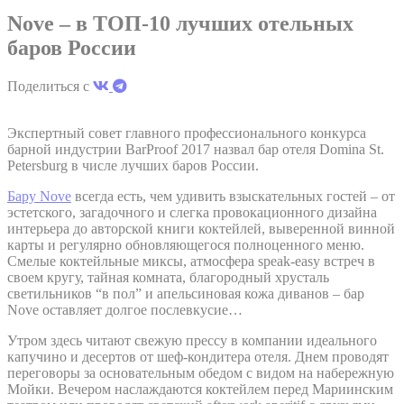
основном третьими сторонами для создания профиля
Nove – в ТОП-10 лучших отельных
пользователя, чтобы отслеживать его поведение и
привычки в Интернете в маркетинговых целях.
баров России
Поделиться с
Пользовательские данные рекламы
Дать согласие на отправку пользовательских данных,
Экспертный совет главного профессионального конкурса
связанных с рекламой, в Google.
барной индустрии BarProof 2017 назвал бар отеля Domina St.
Petersburg в числе лучших баров России.
Бару Nove
всегда есть, чем удивить взыскательных гостей – от
Персонализированная реклама
эстетского, загадочного и слегка провокационного дизайна
интерьера до авторской книги коктейлей, выверенной винной
Предоставить согласие третьим лицам на
карты и регулярно обновляющегося полноценного меню.
персонализированную рекламу
Смелые коктейльные миксы, атмосфера speak-easy встреч в
своем кругу, тайная комната, благородный хрусталь
светильников “в пол” и апельсиновая кожа диванов – бар
Подтвердить выбор
Nove оставляет долгое послевкусие…
меньше инфо
Утром здесь читают свежую прессу в компании идеального
капучино и десертов от шеф-кондитера отеля. Днем проводят
переговоры за основательным обедом с видом на набережную
Мойки. Вечером наслаждаются коктейлем перед Мариинским