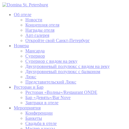
Об отеле
Новости
Концепция отеля
Награды отеля
Арт-галерея
Откройте свой Санкт-Петербург
Номера
Мансарда
Супериор
Супериор с видом на реку
Двухуровневый полулюкс с видом на реку
Двухуровневый полулюкс с балконом
Люкс
Представительский Люкс
Ресторан и Бар
Ресторан «Волны»/Restaurant ONDE
Бар «Девять»/Bar Nove
Завтраки в отеле
Мероприятия
Конференции
Банкеты
Свадьба в отеле
Мастер-классы