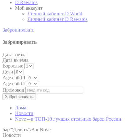
D Rewards
Мой аккаунт
Google Analytics
Личный кабинет D World
allows user tracking
Личный кабинет D Rewards
Google
to enhance the
_ga
2 лет
Analytics
website
performance and
Забронировать
experience
Забронировать
Google Analytics
allows user tracking
Google
to enhance the
Дата заезда
_ga
2 лет
Analytics
website
Дата выезда
performance and
Взрослые
experience
Дети
Age child 1
Google Analytics
allows user tracking
Age child 2
Google
to enhance the
Промокод
_gid
24 часов
Analytics
website
performance and
experience
Дома
Новости
Nove – в ТОП-10 лучших отельных баров России
Маркетинг и реклама
бар "Девять"/Bar Nove
Новости
Маркетинговые файлы cookie будут использоваться в