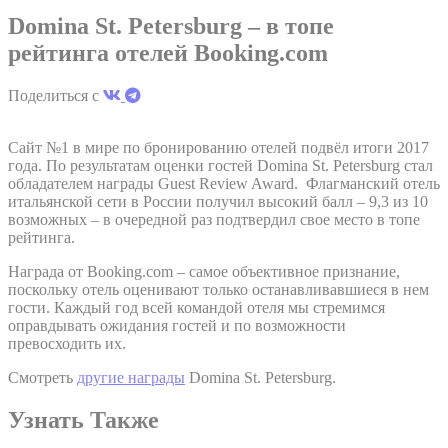
основном третьими сторонами для создания профиля
Domina St. Petersburg – в топе
пользователя, чтобы отслеживать его поведение и
привычки в Интернете в маркетинговых целях.
рейтинга отелей Booking.com
Поделиться с
Пользовательские данные рекламы
Дать согласие на отправку пользовательских данных,
Сайт №1 в мире по бронированию отелей подвёл итоги 2017
связанных с рекламой, в Google.
года. По результатам оценки гостей Domina St. Petersburg стал
обладателем награды Guest Review Award. Флагманский отель
итальянской сети в России получил высокий балл – 9,3 из 10
возможных – в очередной раз подтвердил свое место в топе
Персонализированная реклама
рейтинга.
Предоставить согласие третьим лицам на
Награда от Booking.com – самое объективное признание,
персонализированную рекламу
поскольку отель оценивают только останавливавшиеся в нем
гости. Каждый год всей командой отеля мы стремимся
оправдывать ожидания гостей и по возможности
Подтвердить выбор
превосходить их.
меньше инфо
Смотреть
другие награды
Domina St. Petersburg.
Узнать Также