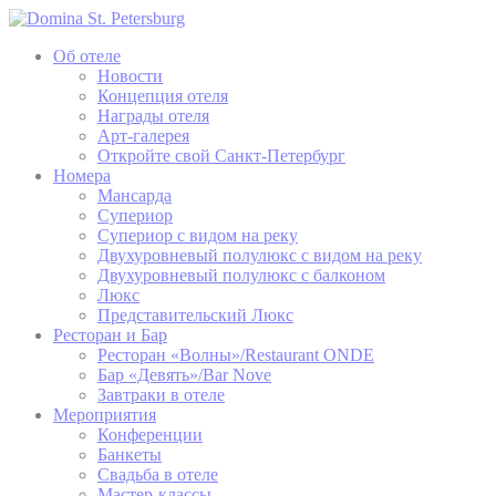
Об отеле
Новости
Концепция отеля
Награды отеля
Арт-галерея
Откройте свой Санкт-Петербург
Номера
Мансарда
Супериор
Супериор с видом на реку
Двухуровневый полулюкс с видом на реку
Двухуровневый полулюкс с балконом
Люкс
Представительский Люкс
Ресторан и Бар
Ресторан «Волны»/Restaurant ONDE
Бар «Девять»/Bar Nove
Завтраки в отеле
Мероприятия
Конференции
Банкеты
Свадьба в отеле
Мастер-классы