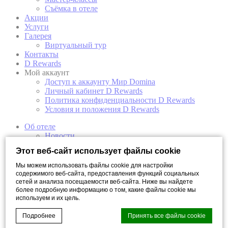
Съёмка в отеле
Акции
Услуги
Галерея
Виртуальный тур
Контакты
D Rewards
Мой аккаунт
Доступ к аккаунту Мир Domina
Личный кабинет D Rewards
Политика конфиденциальности D Rewards
Условия и положения D Rewards
Об отеле
Новости
Концепция отеля
Этот веб-сайт использует файлы cookie
Награды отеля
Арт-галерея
Мы можем использовать файлы cookie для настройки
Откройте свой Санкт-Петербург
содержимого веб-сайта, предоставления функций социальных
Номера
сетей и анализа посещаемости веб-сайта. Ниже вы найдете
более подробную информацию о том, какие файлы cookie мы
Мансарда
используем и их цель.
Супериор
Супериор с видом на реку
Подробнее
Принять все файлы cookie
Двухуровневый полулюкс с видом на реку
Двухуровневый полулюкс с балконом