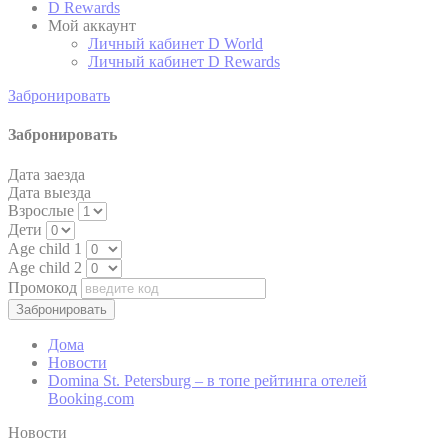
D Rewards
Мой аккаунт
Google Analytics
Личный кабинет D World
allows user tracking
Личный кабинет D Rewards
Google
to enhance the
_ga
2 лет
Analytics
website
performance and
Забронировать
experience
Забронировать
Google Analytics
allows user tracking
Google
to enhance the
Дата заезда
_ga
2 лет
Analytics
website
Дата выезда
performance and
Взрослые
experience
Дети
Age child 1
Google Analytics
allows user tracking
Age child 2
Google
to enhance the
Промокод
_gid
24 часов
Analytics
website
performance and
experience
Дома
Новости
Domina St. Petersburg – в топе рейтинга отелей
Booking.com
Маркетинг и реклама
Новости
Маркетинговые файлы cookie будут использоваться в