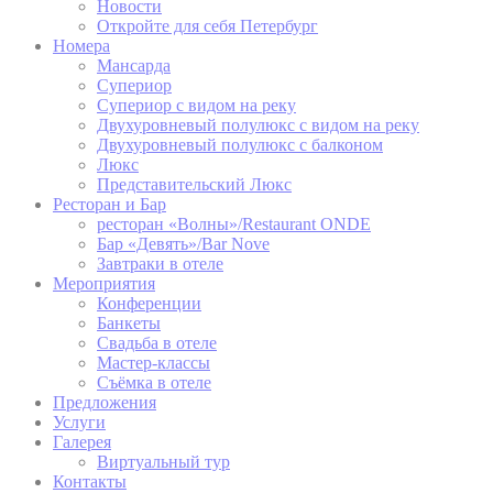
Новости
Remember user's
Откройте для себя Петербург
D-edge
consent on Cookies
_deCountryResp
Cookie
Номера
and consent
Consent
Мансарда
Identifier.
Супериор
Remember user's
Супериор с видом на реку
D-edge
consent on Cookies
Двухуровневый полулюкс с видом на реку
_deCookiesConsent
Cookie
and consent
Двухуровневый полулюкс с балконом
Consent
Identifier.
Люкс
Представительский Люкс
Ресторан и Бар
ресторан «Волны»/Restaurant ONDE
статистика
Бар «Девять»/Bar Nove
Завтраки в отеле
Такие файлы cookie используются для сбора
Мероприятия
информации пользователей о пути навигации с
Конференции
конечной целью для агрегированного анализа
Банкеты
статистики для улучшения веб-сайта.
Свадьба в отеле
Мастер-классы
Имя
Провайдер
Цель
продолжительность
Съёмка в отеле
Предложения
Google Analytics
Услуги
allows user tracking
Google
to enhance the
Галерея
_gid
24 часов
Analytics
website
Виртуальный тур
performance and
Контакты
experience