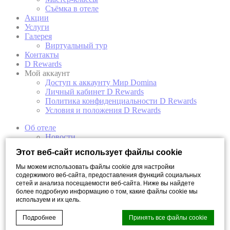
Съёмка в отеле
Акции
Услуги
Галерея
Виртуальный тур
Контакты
D Rewards
Мой аккаунт
Доступ к аккаунту Мир Domina
Личный кабинет D Rewards
Политика конфиденциальности D Rewards
Условия и положения D Rewards
Об отеле
Новости
Концепция отеля
Этот веб-сайт использует файлы cookie
Награды отеля
Арт-галерея
Мы можем использовать файлы cookie для настройки
Откройте свой Санкт-Петербург
содержимого веб-сайта, предоставления функций социальных
Номера
сетей и анализа посещаемости веб-сайта. Ниже вы найдете
более подробную информацию о том, какие файлы cookie мы
Мансарда
используем и их цель.
Супериор
Супериор с видом на реку
Подробнее
Принять все файлы cookie
Двухуровневый полулюкс с видом на реку
Двухуровневый полулюкс с балконом