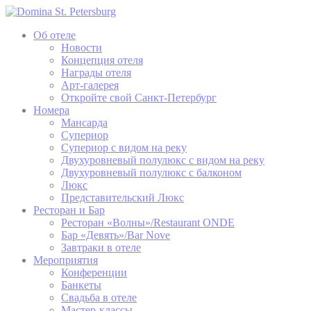
Об отеле
Новости
Концепция отеля
Награды отеля
Арт-галерея
Откройте свой Санкт-Петербург
Номера
Мансарда
Супериор
Супериор с видом на реку
Двухуровневый полулюкс с видом на реку
Двухуровневый полулюкс с балконом
Люкс
Представительский Люкс
Ресторан и Бар
Ресторан «Волны»/Restaurant ONDE
Бар «Девять»/Bar Nove
Завтраки в отеле
Мероприятия
Конференции
Банкеты
Свадьба в отеле
Мастер-классы