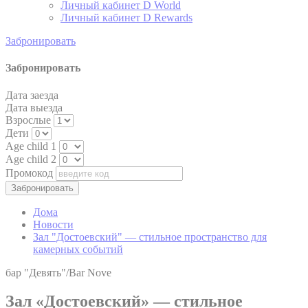
Личный кабинет D World
Личный кабинет D Rewards
Google Analytics
allows user tracking
Забронировать
Google
to enhance the
_ga
2 лет
Analytics
website
performance and
Забронировать
experience
Дата заезда
Google Analytics
Дата выезда
allows user tracking
Google
to enhance the
Взрослые
_ga
2 лет
Analytics
website
Дети
performance and
Age child 1
experience
Age child 2
Google Analytics
Промокод
allows user tracking
Google
to enhance the
_gid
24 часов
Analytics
website
Дома
performance and
Новости
experience
Зал "Достоевский" — стильное пространство для
камерных событий
бар "Девять"/Bar Nove
Маркетинг и реклама
Зал «Достоевский» — стильное
Маркетинговые файлы cookie будут использоваться в