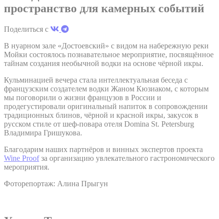
основном третьими сторонами для создания профиля
пространство для камерных событий
пользователя, чтобы отслеживать его поведение и
привычки в Интернете в маркетинговых целях.
Поделиться с
В нуарном зале «Достоевский» с видом на набережную реки
Пользовательские данные рекламы
Мойки состоялось познавательное мероприятие, посвящённое
тайнам создания необычной водки на основе чёрной икры.
Дать согласие на отправку пользовательских данных,
связанных с рекламой, в Google.
Кульминацией вечера стала интеллектуальная беседа с
французским создателем водки Жаном Кюзиаком, с которым
мы поговорили о жизни французов в России и
продегустировали оригинальный напиток в сопровождении
Персонализированная реклама
традиционных блинов, чёрной и красной икры, закусок в
русском стиле от шеф-повара отеля Domina St. Petersburg
Предоставить согласие третьим лицам на
Владимира Гришукова.
персонализированную рекламу
Благодарим наших партнёров и винных экспертов проекта
Wine Proof
за организацию увлекательного гастрономического
Подтвердить выбор
мероприятия.
меньше инфо
Фоторепортаж: Алина Прыгун