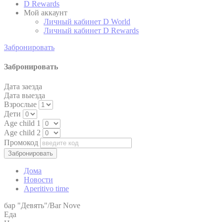
D Rewards
Мой аккаунт
Google Analytics
Личный кабинет D World
allows user tracking
Личный кабинет D Rewards
Google
to enhance the
_ga
2 лет
Analytics
website
performance and
Забронировать
experience
Забронировать
Google Analytics
allows user tracking
Google
to enhance the
Дата заезда
_ga
2 лет
Analytics
website
Дата выезда
performance and
Взрослые
experience
Дети
Age child 1
Google Analytics
allows user tracking
Age child 2
Google
to enhance the
Промокод
_gid
24 часов
Analytics
website
performance and
experience
Дома
Новости
Aperitivo time
Маркетинг и реклама
бар "Девять"/Bar Nove
Еда
Маркетинговые файлы cookie будут использоваться в