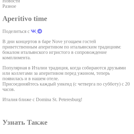
Новости
основном третьими сторонами для создания профиля
Разное
пользователя, чтобы отслеживать его поведение и
привычки в Интернете в маркетинговых целях.
Aperitivo time
Поделиться с
Пользовательские данные рекламы
В дни концертов в баре Nove угощаем гостей
Дать согласие на отправку пользовательских данных,
приветственным аперитивом по итальянским традициям:
связанных с рекламой, в Google.
бокалом итальянского игристого в сопровождение
комплимента.
Популярная в Италии традиция, когда собираются друзьями
Персонализированная реклама
или коллегами за аперитивом перед ужином, теперь
появилась и в нашем отеле.
Предоставить согласие третьим лицам на
Присоединяйтесь каждый уикенд (с четверга по субботу) с 20
персонализированную рекламу
часов.
Италия ближе с Domina St. Peteresburg!
Подтвердить выбор
меньше инфо
Узнать Также