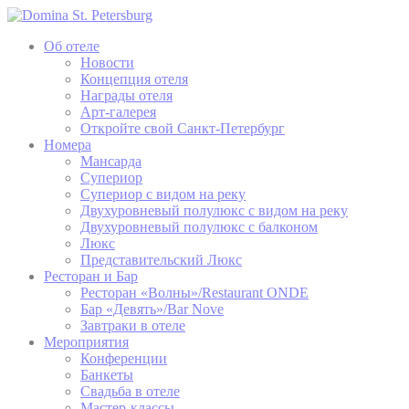
Об отеле
Новости
Концепция отеля
Награды отеля
Арт-галерея
Откройте свой Санкт-Петербург
Номера
Мансарда
Супериор
Супериор с видом на реку
Двухуровневый полулюкс с видом на реку
Двухуровневый полулюкс с балконом
Люкс
Представительский Люкс
Ресторан и Бар
Ресторан «Волны»/Restaurant ONDE
Бар «Девять»/Bar Nove
Завтраки в отеле
Мероприятия
Конференции
Банкеты
Свадьба в отеле
Мастер-классы