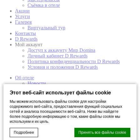
Съёмка в отеле
Акции
Услуги
Галерея
Виртуальный тур
Контакты
D Rewards
Мой аккаунт
Доступ к аккаунту Мир Domina
Личный кабинет D Rewards
Политика конфиденциальности D Rewards
Условия и положения D Rewards
Об отеле
Новости
Концепция отеля
Этот веб-сайт использует файлы cookie
Награды отеля
Арт-галерея
Мы можем использовать файлы cookie для настройки
Откройте свой Санкт-Петербург
содержимого веб-сайта, предоставления функций социальных
Номера
сетей и анализа посещаемости веб-сайта. Ниже вы найдете
более подробную информацию о том, какие файлы cookie мы
Мансарда
используем и их цель.
Супериор
Супериор с видом на реку
Подробнее
Принять все файлы cookie
Двухуровневый полулюкс с видом на реку
Двухуровневый полулюкс с балконом