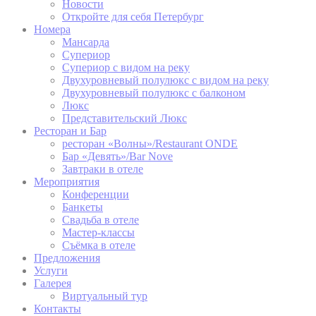
Новости
Remember user's
Откройте для себя Петербург
D-edge
consent on Cookies
_deCountryResp
Cookie
Номера
and consent
Consent
Мансарда
Identifier.
Супериор
Remember user's
Супериор с видом на реку
D-edge
consent on Cookies
Двухуровневый полулюкс с видом на реку
_deCookiesConsent
Cookie
and consent
Двухуровневый полулюкс с балконом
Consent
Identifier.
Люкс
Представительский Люкс
Ресторан и Бар
ресторан «Волны»/Restaurant ONDE
статистика
Бар «Девять»/Bar Nove
Завтраки в отеле
Такие файлы cookie используются для сбора
Мероприятия
информации пользователей о пути навигации с
Конференции
конечной целью для агрегированного анализа
Банкеты
статистики для улучшения веб-сайта.
Свадьба в отеле
Мастер-классы
Имя
Провайдер
Цель
продолжительность
Съёмка в отеле
Предложения
Google Analytics
Услуги
allows user tracking
Google
to enhance the
Галерея
_gid
24 часов
Analytics
website
Виртуальный тур
performance and
Контакты
experience